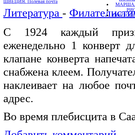
ШВЕЦИЯ. Полевая почта
МАРШАЛ
Литература
-
Филателисти
РИ
ПОЧТОВЫ
С 1924 каждый приз
еженедельно 1 конверт д
клапане конверта напечат
снабжена клеем. По­лучате
наклеивает на любое поч
адрес.
Во время плебисцита в Саа
Добавить комментарий