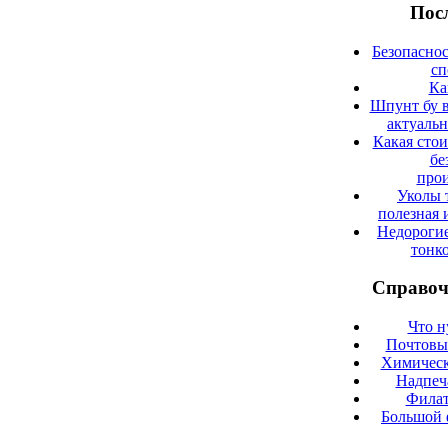
Посл
Безопаснос
сп
Ка
Шпунт бу в
актуаль
Какая сто
бе
прои
Уколы 
полезная 
Недорогие
тонк
Справоч
Что н
Почтовые
Химическ
Надпеч
Филат
Большой 