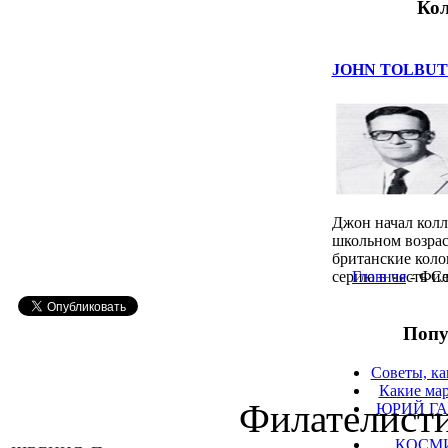
Кол
JOHN TOLBUT
Джон начал колл
школьном возраст
британские кол
серию в честь С
Главная
- Фил
Попу
Советы, ка
Какие мар
Филателисти
ЮРИЙ ГА
КОСМ