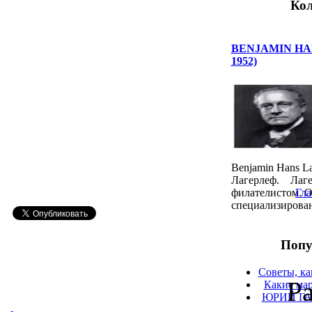
Кол
BENJAMIN HAN
1952)
Benjamin Hans L
Лагерлеф. Лаг
филателистом. О
Гла
специализирован
Попу
Советы, ка
Р
Какие мар
ЮРИЙ ГА