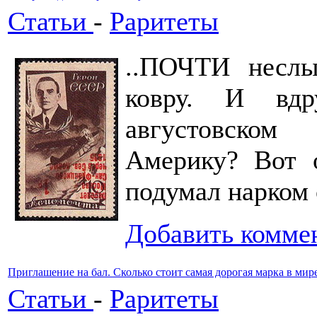
Статьи
-
Раритеты
..ПОЧТИ неслы
ковру. И вд
августовском
Америку? Вот о
подумал нарком 
Добавить комме
Приглашение на бал. Сколько стоит самая дорогая марка в мир
Статьи
-
Раритеты