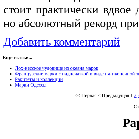
стоит практически вдвое 
но абсолютный рекорд при
Добавить комментарий
Еще статьи...
Лох-несское чудовище из океана марок
Французские марки с надпечаткой в виде пятиконечной з
Раритеты и коллекции
Марки Одессы
<<
Первая
<
Предыдущая
1
2
Ст
Ра