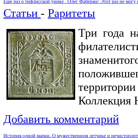
Еще раз о тифлисской унике . Олег Фаберже: Этот раз не могу 
Статьи
-
Раритеты
Три года н
филателист
знаменит
положившег
территор
Коллекция НГ
Добавить комментарий
История одной марки. О мужественном летчике и нечистопло