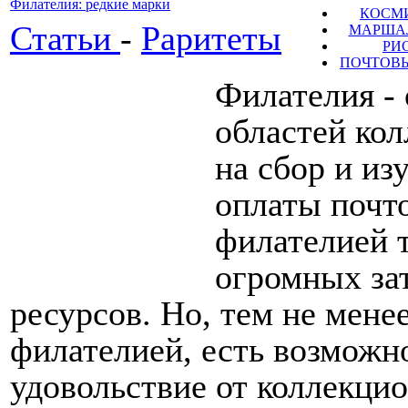
Филателия: редкие марки
КОСМ
Статьи
-
Раритеты
МАРШАЛ
РИ
ПОЧТОВЫ
Филателия -
областей ко
на сбор и из
оплаты почто
филателией т
огромных за
ресурсов. Но, тем не мене
филателией, есть возможно
удовольствие от коллекцио