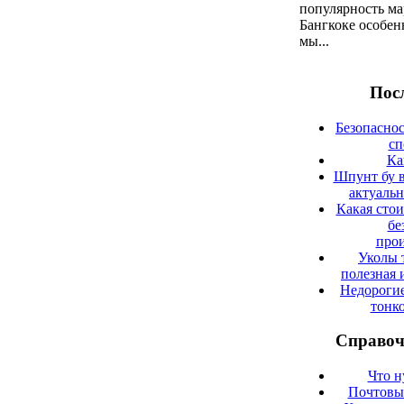
популярность ма
Бангкоке особен
мы...
Посл
Безопаснос
сп
Ка
Шпунт бу в
актуаль
Какая сто
бе
прои
Уколы 
полезная 
Недорогие
тонк
Справоч
Что н
Почтовые