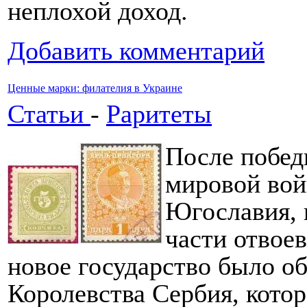
неплохой доход.
Добавить комментарий
Ценные марки: филателия в Украине
Статьи
-
Раритеты
После побед
мировой вой
Югославия, 
части отвое
новое государство было об
Королевства Сербия, котор