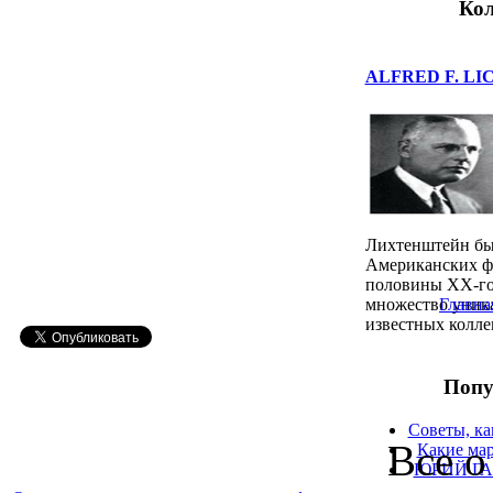
Кол
ALFRED F. LIC
Лихтенштейн бы
Американских ф
половины XX-го 
множество уник
Главна
известных коллек
Попу
Советы, ка
Все о
Какие мар
ЮРИЙ ГА