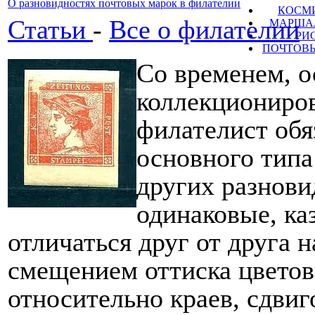
О разновидностях почтовых марок в филателии
КОСМ
Статьи
-
Все о филателии
МАРШАЛ
РИ
ПОЧТОВЫ
Со временем, о
коллекциониро
филателист обя
основного типа
других разнови
одинаковые, ка
отличаться друг от друга
смещением оттиска цветов
относительно краев, сдви