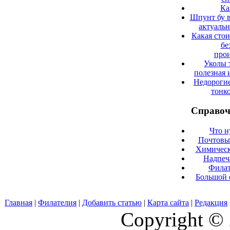
Ка
Шпунт бу в
актуаль
Какая сто
бе
прои
Уколы 
полезная 
Недорогие
тонк
Справоч
Что н
Почтовые
Химическ
Надпеч
Филат
Большой 
Главная
|
Филателия
|
Добавить статью
|
Карта сайта
|
Редакция
Copyright © 