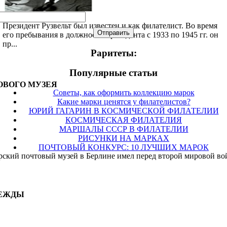
Президент Рузвельт был известен и как филателист. Во время
Отправить
его пребывания в должности президента с 1933 по 1945 гг. он
пр...
Раритеты:
Популярные cтатьи
ОВОГО МУЗЕЯ
Советы, как оформить коллекцию марок
Какие марки ценятся у филателистов?
ЮРИЙ ГАГАРИН В КОСМИЧЕСКОЙ ФИЛАТЕЛИИ
КОСМИЧЕСКАЯ ФИЛАТЕЛИЯ
МАРШАЛЫ СССР В ФИЛАТЕЛИИ
РИСУНКИ НА МАРКАХ
ПОЧТОВЫЙ КОНКУРС: 10 ЛУЧШИХ МАРОК
кий почтовый музей в Берлине имел перед второй мировой вой
ДЕЖДЫ