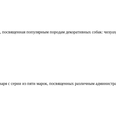
освященная популярным породам декоративных собак: чихуахуа,
я с серии из пяти марок, посвященных различным администрат