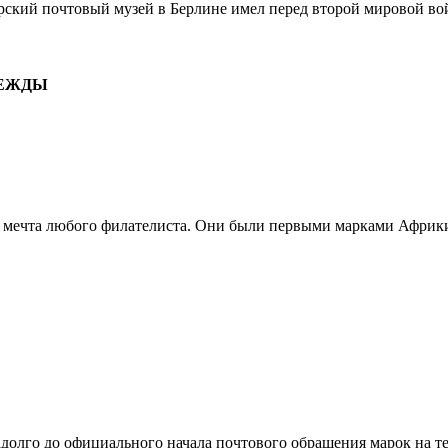
кий почтовый музей в Берлине имел перед второй мировой вой
ДЕЖДЫ
мечта любого филателиста. Они были первыми марками Африки 
лго до официального начала почтового обращения марок на тер