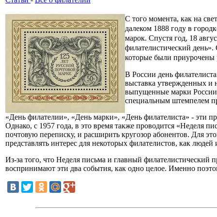
С того момента, как на св
далеком 1888 году в город
марок. Спустя год, 18 авг
филателистический день». 
которые были приурочены 
В России день филателиста
выставка утвержденных и 
выпущенные марки России 
специальным штемпелем про
«День филателии», «День марки», «День филателиста» - эти п
Однако, с 1957 года, в это время также проводится «Неделя пи
почтовую переписку, и расширить кругозор абонентов. Для эт
представлять интерес для некоторых филателистов, как людей
Из-за того, что Неделя письма и главный филателистический п
воспринимают эти два события, как одно целое. Именно поэт