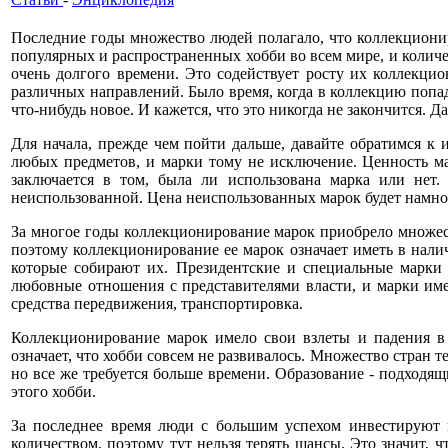
Последние годы множество людей полагало, что коллекциони
популярных и распространенных хобби во всем мире, и количес
очень долгого времени. Это содействует росту их коллекци
различных направлений. Было время, когда в коллекцию попад
что-нибудь новое. И кажется, что это никогда не закончится. Д
Для начала, прежде чем пойти дальше, давайте обратимся к
любых предметов, и марки тому не исключение. Ценность ма
заключается в том, была ли использована марка или нет. 
неиспользованной. Цена неиспользованных марок будет намно
За многое годы коллекционирование марок приобрело множес
поэтому коллекционирование ее марок означает иметь в нали
которые собирают их. Президентские и специальные марки 
любовные отношения с представителями власти, и марки име
средства передвижения, транспортировка.
Коллекционирование марок имело свои взлеты и падения в 
означает, что хобби совсем не развивалось. Множество стран 
но все же требуется больше времени. Образование - подходя
этого хобби.
За последнее время люди с большим успехом инвестируют 
количеством, поэтому тут нельзя терять шансы. Это значит, 