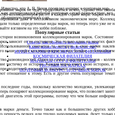
Известно, что А. П. Чехов проявлял интерес к почтовым мар-
рование марок не будет продолжаться вечно. Однако они ошиба
кам, интересовался работой почтовых служб разных стран, вел
тво коллекционеров растет в каждой стране мира. Марки все ещ
об-ширную переписку с др...
онирования даже в нестабильном экономическом мире. Коллекц
али только определенные виды марок, но теперь этого уже не н
авайте взглянем на это хобби поближе.
Популярные cтатьи
 истории возникновения коллекционирования марок. Состояни
рки зависит от ее состояния. Это только один из многих факт
Советы, как оформить коллекцию марок
Использованной считается та, которую в свое время наклева
Какие марки ценятся у филателистов?
го выше, и спрос коллекционеров на них больше – в ближайшем
ЮРИЙ ГАГАРИН В КОСМИЧЕСКОЙ ФИЛАТЕЛИИ
КОСМИЧЕСКАЯ ФИЛАТЕЛИЯ
тво разновидностей. Один из самых популярных видов - коллек
МАРШАЛЫ СССР В ФИЛАТЕЛИИ
чие частичку ее истории. Каждая марка имеет свою историю, и 
РИСУНКИ НА МАРКАХ
предводителей государств вызывают немалый интерес среди 
ПОЧТОВЫЙ КОНКУРС: 10 ЛУЧШИХ МАРОК
ют отношение к этому. Есть и другие очень популярные темат
последние годы, поскольку количество молодежи, увлекающе
теперь поощряют коллекционирование марок, что позволяет заинте
щий двигатель этой программы, потому что чем больше информац
в марки деньги. Точно также как и большинство других хоб
что ценность редких или трудно находимых марок, будет тольк