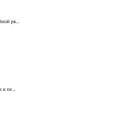
ной ря...
и пе...