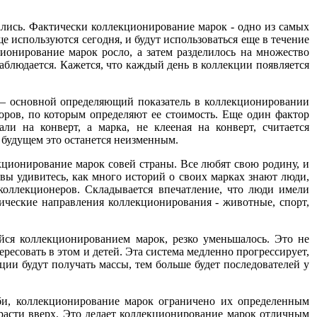
лись. Фактически коллекционирование марок - одно из самых
е используются сегодня, и будут использоваться еще в течение
ионирование марок росло, а затем разделилось на множество
аблюдается. Кажется, что каждый день в коллекции появляется
е – основной определяющий показатель в коллекционировании
оров, по которым определяют ее стоимость. Еще один фактор
ли на конверт, а марка, не клееная на конверт, считается
 будущем это останется неизменным.
ционирование марок совей страны. Все любят свою родину, и
вы удивитесь, как много историй о своих марках знают люди,
коллекционеров. Складывается впечатление, что люди имели
ические направления коллекционирования - животные, спорт,
йся коллекционированием марок, резко уменьшалось. Это не
ресовать в этом и детей. Эта система медленно прогрессирует,
ии будут получать массы, тем больше будет последователей у
би, коллекционирование марок ограничено их определенным
о расти вверх. Это делает коллекционирование марок отличным