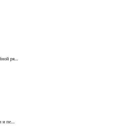
ной ря...
и пе...