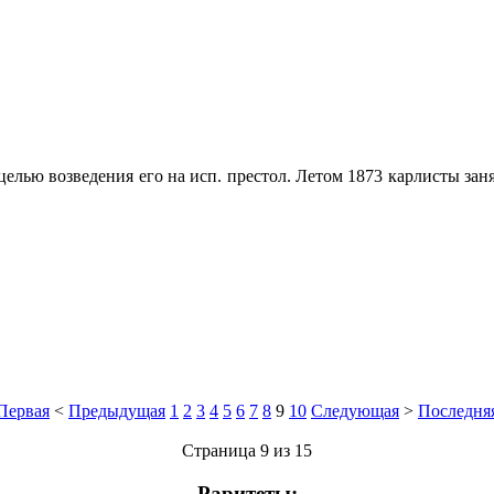
 целью возведения его на исп. престол. Летом 1873 карлисты за
Первая
<
Предыдущая
1
2
3
4
5
6
7
8
9
10
Следующая
>
Последня
Страница 9 из 15
Раритеты: