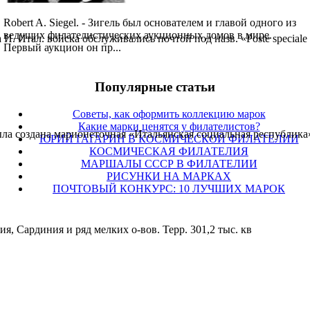
Robert A. Siegel. - Зигель был основателем и главой одного из
ведущих филателистических аукционных домов в мире.
И. Итал. войска обслуживались почтой под назв. «Poste speciale
Первый аукцион он пр...
Популярные cтатьи
Советы, как оформить коллекцию марок
Какие марки ценятся у филателистов?
была создана марионеточная «Итальянская социальная республик
ЮРИЙ ГАГАРИН В КОСМИЧЕСКОЙ ФИЛАТЕЛИИ
КОСМИЧЕСКАЯ ФИЛАТЕЛИЯ
МАРШАЛЫ СССР В ФИЛАТЕЛИИ
РИСУНКИ НА МАРКАХ
ПОЧТОВЫЙ КОНКУРС: 10 ЛУЧШИХ МАРОК
я, Сардиния и ряд мелких о-вов. Терр. 301,2 тыс. кв