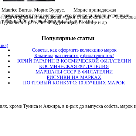
Maurice Burrus. Морис Буррус. Морис принадлежал
французскому роду Буррусов, его родители имели успешный
ли подготовлены и выпущены марки с надпечатками: «Чехо­словац
табачный бизнес во Франции. С раннего во...
 сделаны в Праге, Ческе-Будеёвицах, Скалице и др
Популярные cтатьи
ика)
Советы, как оформить коллекцию марок
Какие марки ценятся у филателистов?
ЮРИЙ ГАГАРИН В КОСМИЧЕСКОЙ ФИЛАТЕЛИИ
КОСМИЧЕСКАЯ ФИЛАТЕЛИЯ
МАРШАЛЫ СССР В ФИЛАТЕЛИИ
РИСУНКИ НА МАРКАХ
ПОЧТОВЫЙ КОНКУРС: 10 ЛУЧШИХ МАРОК
иях, кроме Туниса и Алжира, в к-рых до выпуска собств. марок