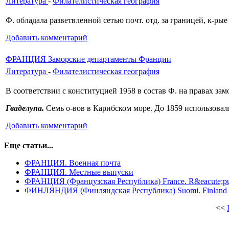
Литература
-
Филателистическая география
Ф. обладала разветвленной сетью почт. отд. за границей, к-ры
Добавить комментарий
ФРАНЦИЯ Заморские департаменты Франции
Литература
-
Филателистическая география
В соответствии с конституцией 1958 в состав Ф. на правах за
Гваделупа.
Семь о-вов в Карибском море. До 1859 ис­пользова
Добавить комментарий
Еще статьи...
ФРАНЦИЯ. Военная почта
ФРАНЦИЯ. Местные выпуски
ФРАНЦИЯ (Французская Республика) France. R&eacute;pub
ФИНЛЯНДИЯ (Финляндская Республика) Suomi. Finland
<<