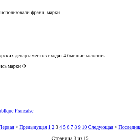
е использовали франц. марки
морских департаментов входят 4 бывшие колонии.
лись марки Ф
lique Francaise
Первая
<
Предыдущая
1
2
3
4
5
6
7
8
9
10
Следующая
>
Последня
Страница 3 из 15