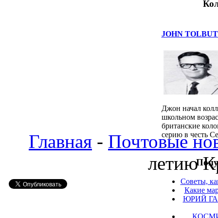
Кол
JOHN TOLBUT
Джон начал колл
школьном возраст
британские кол
серию в честь С
Главная
-
Почтовые но
летию К
Попу
Советы, ка
Какие мар
ЮРИЙ ГА
КОСМ