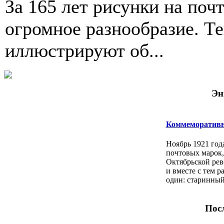
За 165 лет рисунки на по
огромное разнообразие. Т
иллюстри­руют об...
Эн
Коммеморатив
Ноябрь 1921 год
почтовых марок,
Октябрьской ре
и вместе с тем р
один: старинный
Посл