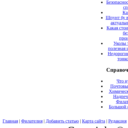
Безопаснос
сп
Ка
Шпунт бу в
актуаль
Какая сто
бе
прои
Уколы 
полезная 
Недорогие
тонк
Справоч
Что н
Почтовые
Химическ
Надпеч
Филат
Большой 
Главная
|
Филателия
|
Добавить статью
|
Карта сайта
|
Редакция