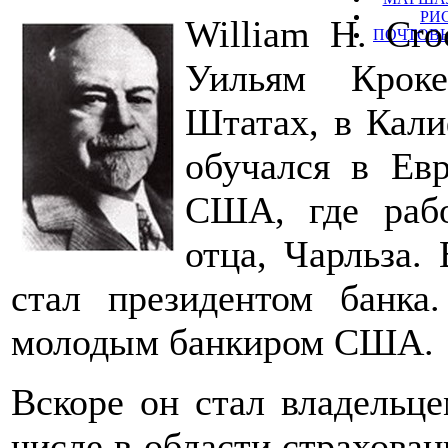
РИ
William H. 
ПОЧТОВЫ
Уильям Крок
Штатах, в Кали
обучался в Евр
США, где рабо
отца, Чарльза. 
стал президентом банк
молодым банкиром США.
Вскоре он стал владельце
числе в области страхован