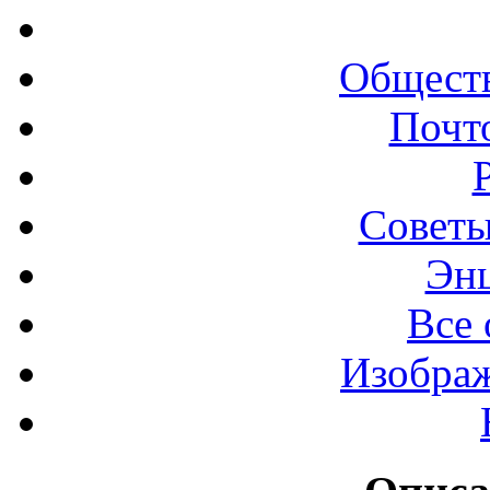
Обществ
Почт
Советы
Эн
Все 
Изображ