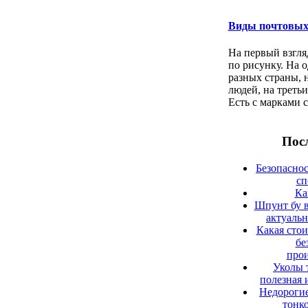
Виды почтовых
На первый взгля
по рисунку. На 
разных страны, 
людей, на третьи
Есть с марками с 
Посл
Безопаснос
сп
Ка
Шпунт бу в
актуаль
Какая сто
бе
прои
Уколы 
полезная 
Недорогие
тонк