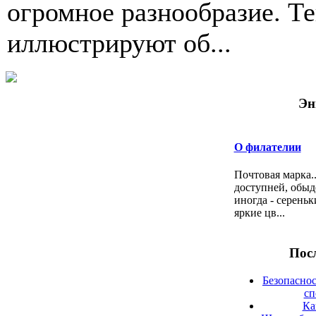
огромное разнообразие. Т
иллюстри­руют об...
Эн
О филателии
Почтовая марка..
доступней, обыд
иногда - серень
яркие цв...
Посл
Безопаснос
сп
Ка