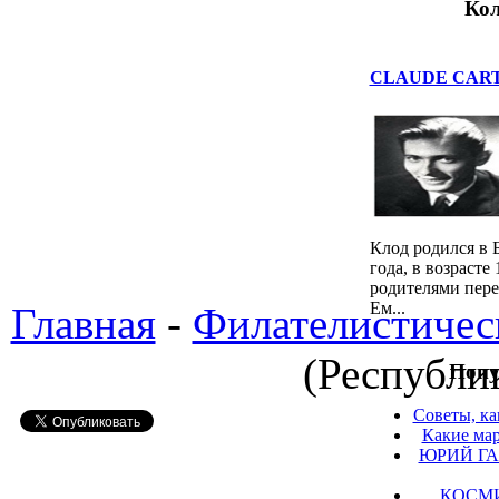
Кол
CLAUDE CARTIE
Клод родился в 
года, в возрасте
родителями пер
Ем...
Главная
-
Филателистичес
(Республи
Попу
Советы, ка
Какие мар
ЮРИЙ ГА
КОСМ