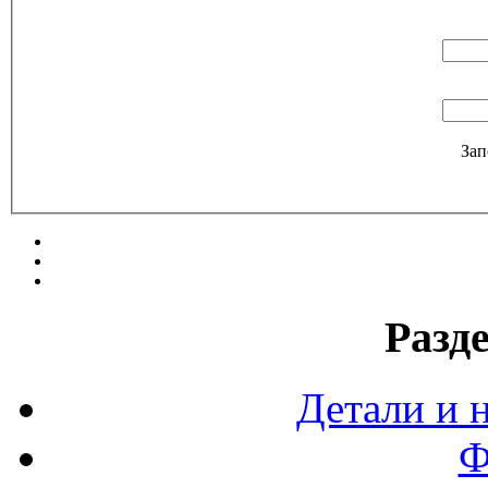
Зап
Разд
Детали и 
Ф