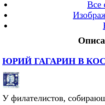
Все 
Изображ
Описа
ЮРИЙ ГАГАРИН В К
У филателистов, собирающ