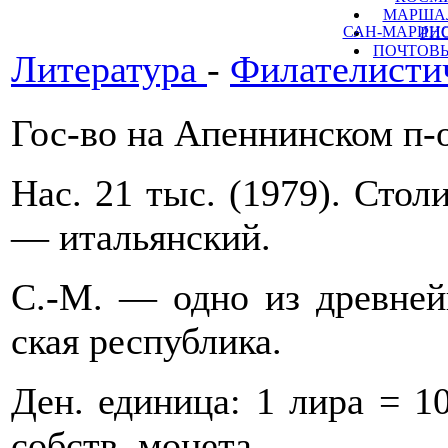
МАРШАЛ
САН-МАРИНО (
РИ
ПОЧТОВЫ
Литература
-
Филателисти
Гос-во на Апеннинском п-ов
Нас. 21 тыс. (1979). Стол
— итальянский.
С.-М. — одно из древней
ская республика.
Ден. единица: 1 лира = 1
собств. монета.