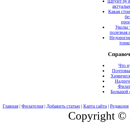
Шпунт бу в
актуаль
Какая сто
бе
прои
Уколы 
полезная 
Недорогие
тонк
Справоч
Что н
Почтовые
Химическ
Надпеч
Филат
Большой 
Главная
|
Филателия
|
Добавить статью
|
Карта сайта
|
Редакция
Copyright © 