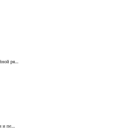
ной ря...
и пе...