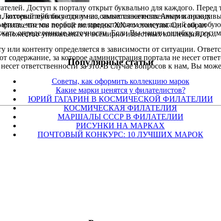
телей. Доступ к порталу открыт буквально для каждого. Перед т
Лихтенштейн был одним из самых известных Американских
, который публикуется у нас, является качественным и правдивы
метить, что мы вообще не предоставляем консультаций на любую 
филателистов первой половины XX-го столетия. Он собрал
ержать определенные неточности. Если Вы нашли ошибку, проси
множество уникальных и всемирно известных коллекций, ср...
у или контенту определяется в зависимости от ситуации. Ответ
ют содержание, за которое администрация портала не несет отве
Популярные cтатьи
несет ответственности за это. В случае вопросов к нам, Вы може
Советы, как оформить коллекцию марок
Какие марки ценятся у филателистов?
ЮРИЙ ГАГАРИН В КОСМИЧЕСКОЙ ФИЛАТЕЛИИ
КОСМИЧЕСКАЯ ФИЛАТЕЛИЯ
МАРШАЛЫ СССР В ФИЛАТЕЛИИ
РИСУНКИ НА МАРКАХ
ПОЧТОВЫЙ КОНКУРС: 10 ЛУЧШИХ МАРОК