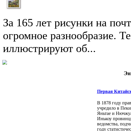
За 165 лет рисунки на по
огромное разнообразие. Т
иллюстри­руют об...
Эн
Первая Китайс
В 1878 году пра
учредило в Пеки
Яньтае и Нючжу
Инькоу провинц
ведомства, подч
году статистичес