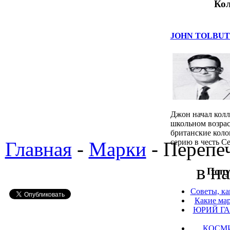
Кол
JOHN TOLBUT
Джон начал колл
школьном возраст
британские кол
серию в честь С
Главная
-
Марки
- Перепе
в н
Попу
Советы, ка
Какие мар
ЮРИЙ ГА
КОСМ