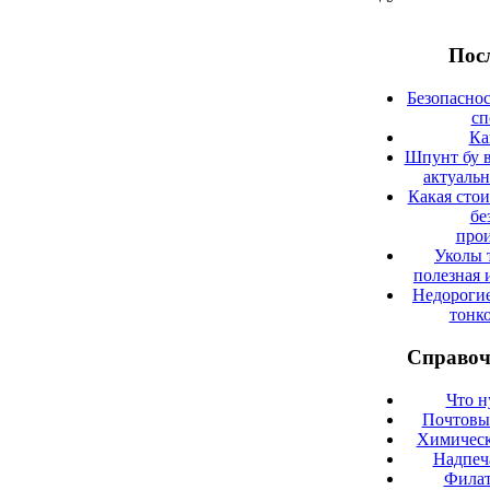
Посл
Безопаснос
сп
Ка
Шпунт бу в
актуаль
Какая сто
бе
прои
Уколы 
полезная 
Недорогие
тонк
Справоч
Что н
Почтовые
Химическ
Надпеч
Филат