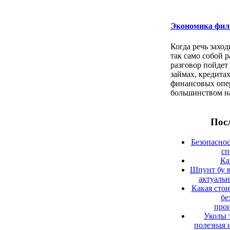
Экономика фил
Когда речь заход
так само собой 
разговор пойдет
займах, кредитах
финансовых опе
большинством на
Посл
Безопаснос
сп
Ка
Шпунт бу в
актуаль
Какая сто
бе
прои
Уколы 
полезная 