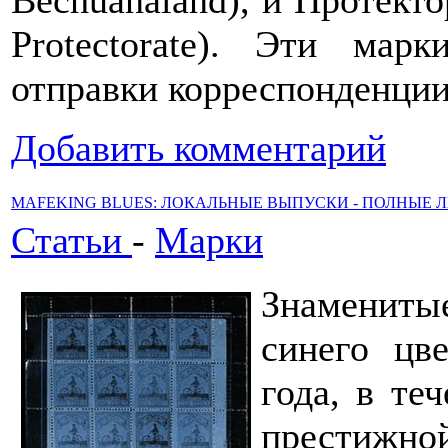
Protectorate). Эти мар
отправки корреспонденци
Добавить комментарий
MAFEKING BLUES: ЛОКАЛЬНЫЕ ВЫПУСКИ - ПОЛНЫЕ 
Статьи
-
Марки
Знамениты
синего цв
года, в те
престижной