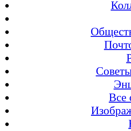
Кол
Обществ
Почт
Советы
Эн
Все 
Изображ