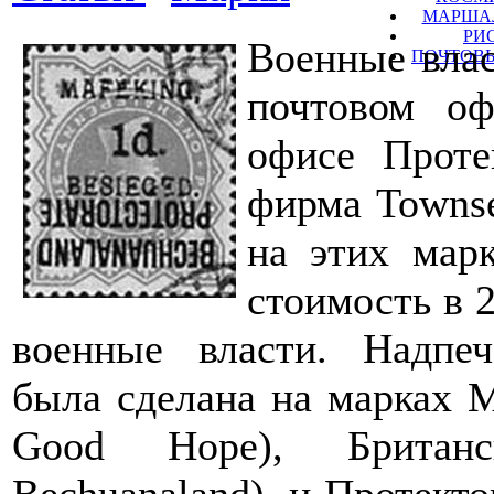
МАРШАЛ
РИ
Военные влас
ПОЧТОВЫ
почтовом о
офисе Проте
фирма Townse
на этих мар
стоимость в 2
военные власти. Надп
была сделана на марках 
Good Hope), Британск
Bechuanaland), и Протекто