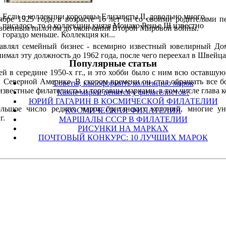
Если о коллекции королевы Елизаветы II, довольно много
ябре 1925 года, в возрасте 16 лет он со своими родителями 
писалось, то о коллекции князя Монако Ренье III известно
ь военным пилотом до окончания Второй Мировой войны.
гораздо меньше. Коллекция кн...
лавлял семейный бизнес - всемирно известный ювелирный Дом
имал эту должность до 1962 года, после чего переехал в Швейц
Популярные cтатьи
й в середине 1950-х гг., и это хобби было с ним всю оставш
 Северной Америке. В скором времени он стал обращать все б
Советы, как оформить коллекцию марок
известные филателисты и торговцы марками, в том числе глава 
Какие марки ценятся у филателистов?
ЮРИЙ ГАГАРИН В КОСМИЧЕСКОЙ ФИЛАТЕЛИИ
ольшое число редких марок британских колоний, многие ун
КОСМИЧЕСКАЯ ФИЛАТЕЛИЯ
г.
МАРШАЛЫ СССР В ФИЛАТЕЛИИ
РИСУНКИ НА МАРКАХ
ПОЧТОВЫЙ КОНКУРС: 10 ЛУЧШИХ МАРОК