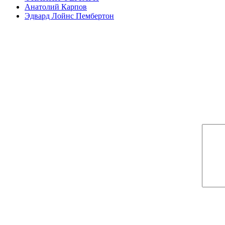
Анатолий Карпов
Эдвард Лойнс Пембертон