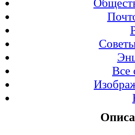
Обществ
Почт
Советы
Эн
Все 
Изображ
Описа