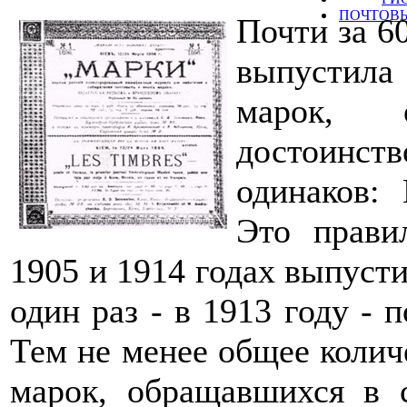
ПОЧТОВЫ
Почти за 60
выпустила
марок, 
достоинст
одинаков: 
Это прави
1905 и 1914 годах выпуст
один раз - в 1913 году -
Тем не менее общее колич
марок, обращавшихся в с