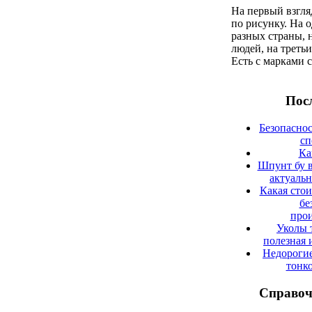
На первый взгля
по рисунку. На 
разных страны, 
людей, на третьи
Есть с марками с 
Посл
Безопаснос
сп
Ка
Шпунт бу в
актуаль
Какая сто
бе
прои
Уколы 
полезная 
Недорогие
тонк
Справоч