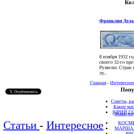
Кол
Франклин Дела
8 ноября 1932 г
своего 32-го пр
Рузвельт. Стран 
лу...
Главная
-
Интересно
Попу
Советы, ка
Какие мар
ЮРИЙ ГА
Знаки по
Статьи
-
Интересное
КОСМ
МАРШАЛ
РИ